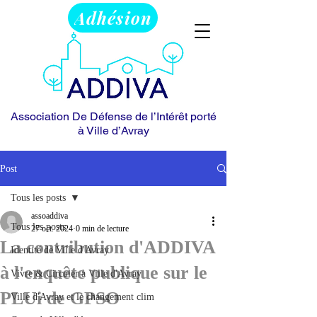
Adhésion
Association De Défense de l’Intérêt porté
à Ville d’Avray
Post
Tous les posts
assoaddiva
Tous les posts
27 oct. 2024
0 min de lecture
La contribution d'ADDIVA
Identité de Ville d'Avray
à l'enquête publique sur le
Vivre & Circuler à Ville d'Avray
PLUi de GPSO
Ville d'Avray et le changement clim