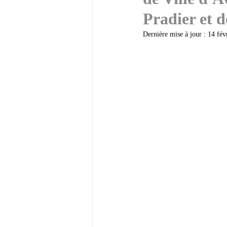
Les Règles d'urbanisme PLU e
Pradier et d
Dernière mise à jour :
14 fév