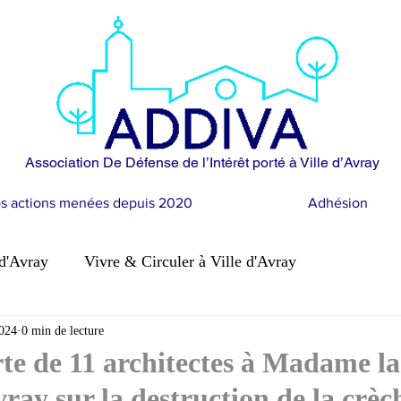
Association De Défense de l’Intérêt porté à Ville d’Avray
s actions menées depuis 2020
Adhésion
 d'Avray
Vivre & Circuler à Ville d'Avray
 clim
2024
0 min de lecture
Coeur de Ville d'Avray
Construire à Ville d'A
rte de 11 architectes à Madame l
vray sur la destruction de la crèc