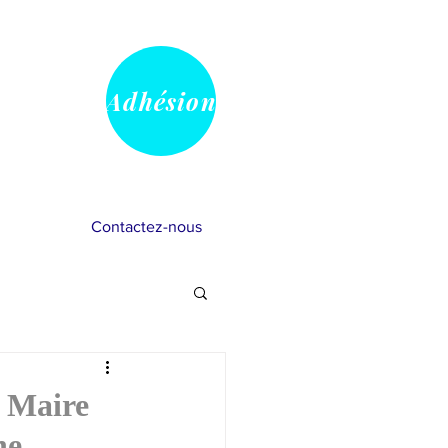
Adhésion
Contactez-nous
vray
a Maire
he