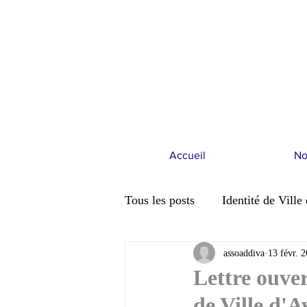
Accueil
No
Tous les posts
Identité de Ville
Ville d'Avray et le changement
assoaddiva
13 févr. 
Lettre ouve
de Ville d'A