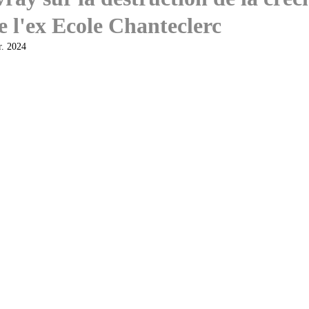
t PLUI
Le Conservatoire
Relations avec la Mairie
e l'ex Ecole Chanteclerc
r. 2024