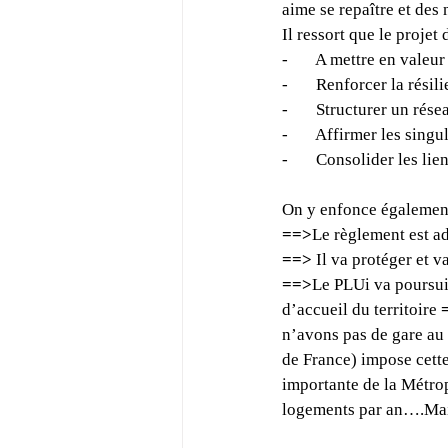
aime se repaître et des
Il ressort que le projet d
-       A mettre en valeu
-       Renforcer la résil
-       Structurer un rés
-       Affirmer les sing
-       Consolider les lie
On y enfonce également
==>
Le règlement est ad
==>
 Il va protéger et 
==>
Le PLUi va poursui
d’accueil du territoire 
n’avons pas de gare au 
de France) impose cette 
importante de la Métro
logements par an….Mais