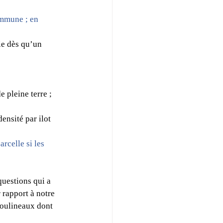
ommune ; en 
cie dès qu’un 
pleine terre ; 
densité par ilot 
rcelle si les 
uestions qui a 
rapport à notre 
Moulineaux dont 