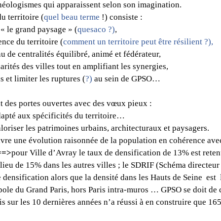
 néologismes qui apparaissent selon son imagination.
u territoire (
quel beau terme 
!) consiste :
r « le grand paysage » (
quesaco ?)
,
ience du territoire (
comment un territoire peut être résilient ?), 
eau de centralités équilibré, animé et fédérateur,
ularités des villes tout en amplifiant les synergies, 
ns et limiter les ruptures (
?)
 au sein de GPSO…
 des portes ouvertes avec des vœux pieux :
apté aux spécificités du territoire…
valoriser les patrimoines urbains, architecturaux et paysagers.
vre une évolution raisonnée de la population en cohérence avec
==>
pour Ville d’Avray le taux de densification de 13% est reten
lieu de 15% dans les autres villes ; le SDRIF (Schéma directeur 
densification alors que la densité dans les Hauts de Seine  est  
pole du Grand Paris, hors Paris intra-muros … GPSO se doit de 
 sur les 10 dernières années n’a réussi à en construire que 1