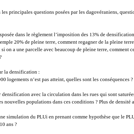
 les principales questions posées par les dagovéraniens, questio
posée dans le règlement l’imposition des 13% de densification 
emple 20% de pleine terre, comment regagner de la pleine terre s
 si on a une parcelle avec beaucoup de pleine terre, comment cet
? 
r la densification :
s 2000 logements n’est pas atteint, quelles sont les conséquences ?
r densification avec la circulation dans les rues qui sont saturée
des nouvelles populations dans ces conditions ? Plus de densité at
 une simulation du PLUi en prenant comme hypothèse que le PLUi
 10 ans ?