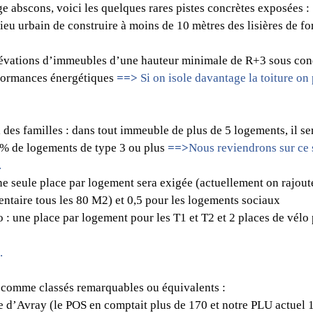
e abscons, voici les quelques rares pistes concrètes exposées :
ilieu urbain de construire à moins de 10 mètres des lisières de for
lévations d’immeubles d’une hauteur minimale de R+3 sous con
formances énergétiques
==>
 Si on isole davantage la toiture on 
 des familles : dans tout immeuble de plus de 5 logements, il se
 de logements de type 3 ou plus 
==>
Nous reviendrons sur ce s
.
 Une seule place par logement sera exigée (actuellement on rajout
ntaire tous les 80 M2) et 0,5 pour les logements sociaux 
 : une place par logement pour les T1 et T2 et 2 places de vélo 
.
s comme classés remarquables ou équivalents :            
le d’Avray (le POS en comptait plus de 170 et notre PLU actuel 