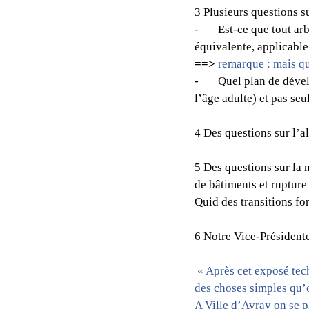
3 Plusieurs questions su
-       Est-ce que tout 
équivalente, applicable
==> 
remarque : mais qui
-       Quel plan de dé
l’âge adulte) et pas se
4 Des questions sur l’a
5 Des questions sur la
de bâtiments et rupture
Quid des transitions fo
6 Notre Vice-Président
 « Après cet exposé technocratique, de quoi êtes-vous fier, avez-vous innové ? Avez-vous permis par 
des choses simples qu’
A Ville d’Avray on se p