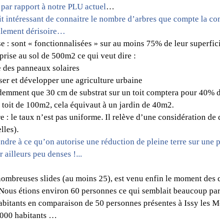
 par rapport à notre PLU actuel
…
ait intéressant de connaitre le nombre d’arbres que compte la c
alement dérisoire…
rasse : sont « fonctionnalisées » sur au moins 75% de leur superfi
rise au sol de 500m2 ce qui veut dire :
re des panneaux solaires
iser et développer une agriculture urbaine 
emment que 30 cm de substrat sur un toit comptera pour 40% de 
toit de 100m2, cela équivaut à un jardin de 40m2. 
rre : le taux n’est pas uniforme. Il relève d’une considération de 
les). 
ndre à ce qu’on autorise une réduction de pleine terre sur une pa
r ailleurs peu denses !...
ombreuses slides (au moins 25), est venu enfin le moment des q
Nous étions environ 60 personnes ce qui semblait beaucoup par 
abitants en comparaison de 50 personnes présentes à Issy les 
0 000 habitants …