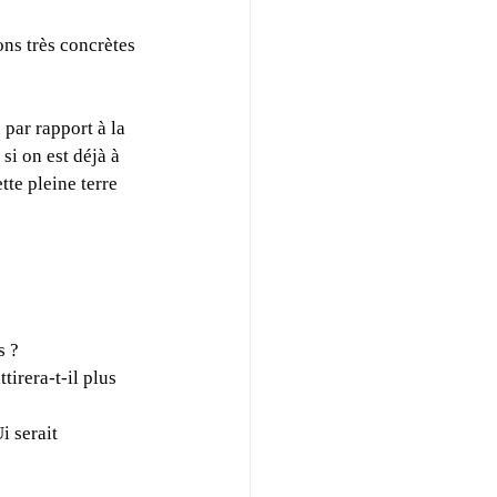
ns très concrètes 
par rapport à la 
i on est déjà à 
te pleine terre 
s ?
tirera-t-il plus 
 serait 