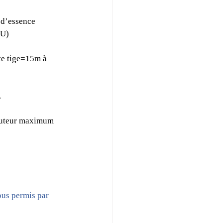
e d’essence 
LU) 
te tige=15m à 
.
hauteur maximum 