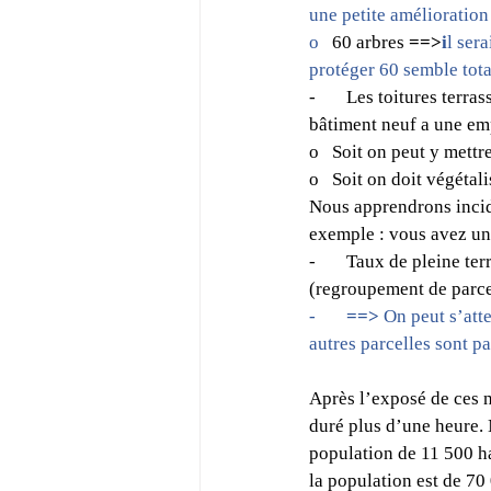
une petite amélioration
o   
60 arbres
 ==>
i
l ser
protéger 60 semble tot
-       Les toitures ter
bâtiment neuf a une emp
o   Soit on peut y mett
o   Soit on doit végétal
Nous apprendrons incid
exemple : vous avez un 
-       Taux de pleine te
(regroupement de parcel
-       
==> 
On peut s’atte
autres parcelles sont pa
Après l’exposé de ces n
duré plus d’une heure. 
population de 11 500 h
la population est de 7