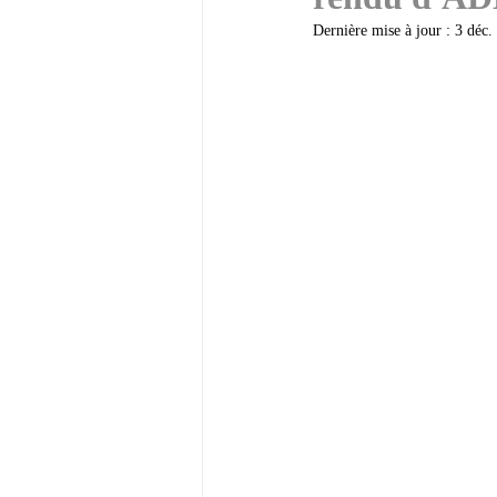
Les Règles d'urbanisme PLU e
Dernière mise à jour :
3 déc.