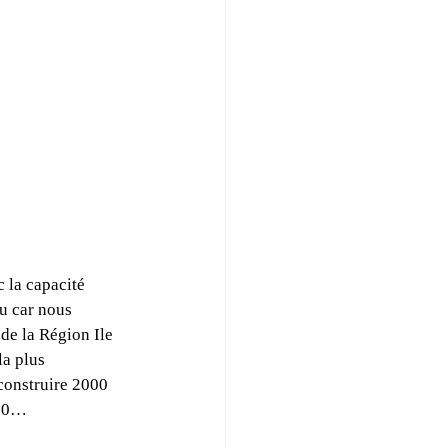
 la capacité 
u car nous 
de la Région Ile 
la plus 
construire 2000 
650…