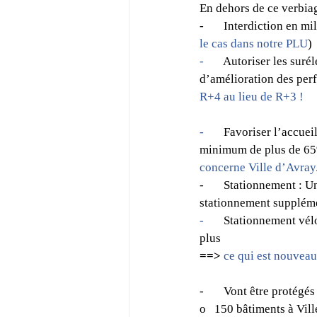
En dehors de ce verbiag
-       Interdiction en m
le cas dans notre PLU
)
-       
Autoriser les suré
d’amélioration des per
R+4 au lieu de R+3 !
-       
Favoriser l’accueil
minimum de plus de 65%
concerne Ville d’Avray
-       Stationnement :
stationnement suppléme
-       
Stationnement vélo
plus
==> 
ce qui est nouveau
-       Vont être protégé
o   150 bâtiments à Vil