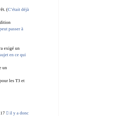
êt. (
C’était déjà 
dition 
peut passer à 
ra exigé un 
ujet en ce qui 
e un 
pour les T3 et 
117 
 il y a donc 