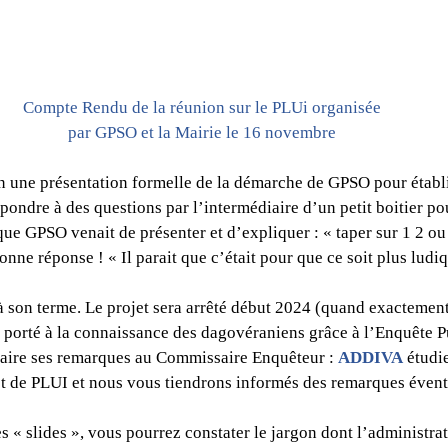
Compte Rendu de la réunion sur le PLUi organisée 
par GPSO et la Mairie le 16 novembre 
en une présentation formelle de la démarche de GPSO pour établ
pondre à des questions par l’intermédiaire d’un petit boitier pou
que GPSO venait de présenter et d’expliquer : « taper sur 1 2 ou
nne réponse ! « Il parait que c’était pour que ce soit plus ludiq
à son terme. Le projet sera arrêté début 2024 (quand exactemen
e porté à la connaissance des dagovéraniens grâce à l’Enquête P
faire ses remarques au Commissaire Enquêteur : 
ADDIVA
 étudie
t de PLUI et nous vous tiendrons informés des remarques éventu
s « slides », vous pourrez constater le jargon dont l’administrat