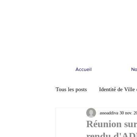
Accueil
No
Tous les posts
Identité de Ville
Ville d'Avray et le changement
assoaddiva
30 nov. 2
Réunion sur
rendu d'A