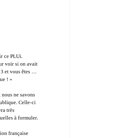
ir ce PLUi.
r voir si on avait 
 3 et vous êtes … 
ue ! »
t nous ne savons 
ublique. Celle-ci 
ra très 
elles à formuler.
ion française 